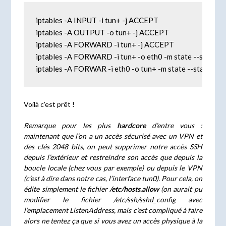
iptables -A INPUT -i tun+ -j ACCEPT

iptables -A OUTPUT -o tun+ -j ACCEPT

iptables -A FORWARD -i tun+ -j ACCEPT

iptables -A FORWARD -i tun+ -o eth0 -m state --stat
iptables -A FORWAR -i eth0 -o tun+ -m state --state
Voilà c’est prêt !
Remarque pour les plus
hardcore
d’entre vous :
maintenant que l’on a un accès sécurisé avec un VPN et
des clés 2048 bits, on peut supprimer notre accès SSH
depuis l’extérieur et restreindre son accès que depuis la
boucle locale (chez vous par exemple) ou depuis le VPN
(c’est à dire dans notre cas, l’interface tun0). Pour cela, on
édite simplement le fichier
/etc/hosts.allow
(on aurait pu
modifier le fichier /etc/ssh/sshd_config avec
l’emplacement ListenAddress, mais c’est compliqué à faire
alors ne tentez ça que si vous avez un accès physique à la