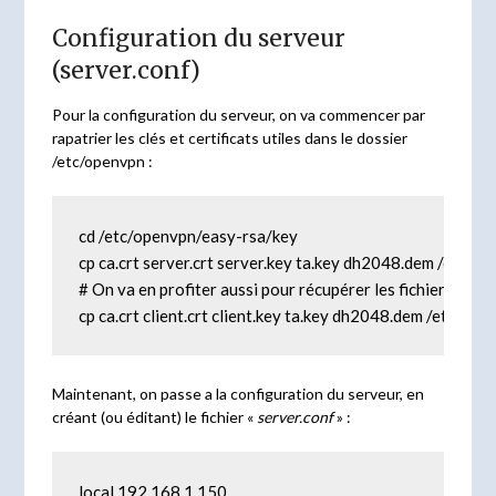
Configuration du serveur
(server.conf)
Pour la configuration du serveur, on va commencer par
rapatrier les clés et certificats utiles dans le dossier
/etc/openvpn :
cd /etc/openvpn/easy-rsa/key

cp ca.crt server.crt server.key ta.key dh2048.dem /etc/op
# On va en profiter aussi pour récupérer les fichiers pour le
cp ca.crt client.crt client.key ta.key dh2048.dem /etc/op
Maintenant, on passe a la configuration du serveur, en
créant (ou éditant) le fichier «
server.conf
» :
local 192.168.1.150
