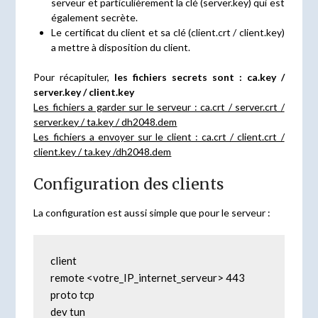
serveur et particulièrement la clé (server.key) qui est
également secrète.
Le certificat du client et sa clé (client.crt / client.key)
a mettre à disposition du client.
Pour récapituler,
les fichiers secrets sont : ca.key /
server.key / client.key
Les fichiers a garder sur le serveur : ca.crt / server.crt /
server.key / ta.key / dh2048.dem
Les fichiers a envoyer sur le client : ca.crt / client.crt /
client.key / ta.key /dh2048.dem
Configuration des clients
La configuration est aussi simple que pour le serveur :
client

remote <votre_IP_internet_serveur> 443

proto tcp

dev tun
