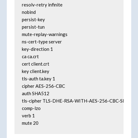
resolv-retry infinite

nobind

persist-key

persist-tun

mute-replay-warnings

ns-cert-type server

key-direction 1

ca ca.crt

cert client.crt

key client.key

tls-auth ta.key 1

cipher AES-256-CBC

auth SHA512

tls-cipher TLS-DHE-RSA-WITH-AES-256-CBC-SHA

comp-lzo

verb 1

mute 20