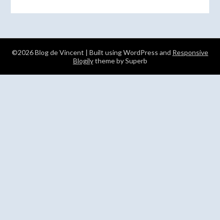
©2026 Blog de Vincent
| Built using WordPress and
Responsive
Blogily
theme by Superb