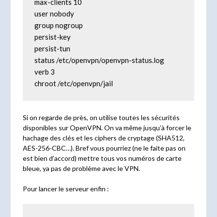
max-clients 10

user nobody

group nogroup

persist-key

persist-tun

status /etc/openvpn/openvpn-status.log

verb 3

chroot /etc/openvpn/jail
Si on regarde de près, on utilise toutes les sécurités
disponibles sur OpenVPN. On va même jusqu’à forcer le
hachage des clés et les ciphers de cryptage (SHA512,
AES-256-CBC…). Bref vous pourriez (ne le faite pas on
est bien d’accord) mettre tous vos numéros de carte
bleue, ya pas de problème avec le VPN.
Pour lancer le serveur enfin :