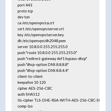
port 443

proto tcp

dev tun

ca /etc/openvpn/ca.crt

cert /etc/openvpn/server.crt

key /etc/openvpn/server.key

dh /etc/openvpn/dh2048.pem

server 10.8.0.0 255.255.255.0

push "route 10.8.0.0 255.255.255.0"

push "redirect-gateway def1 bypass-dhcp"

push "dhcp-option DNS 8.8.8.8"

push "dhcp-option DNS 8.8.4.4"

client-to-client

keepalive 10 120

cipher AES-256-CBC

auth SHA512

tls-cipher TLS-DHE-RSA-WITH-AES-256-CBC-SHA

comp-lzo
