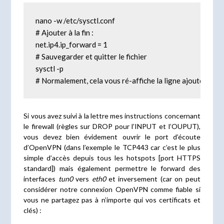
nano -w /etc/sysctl.conf

# Ajouter à la fin :

net.ip4.ip_forward = 1

# Sauvegarder et quitter le fichier

sysctl -p

# Normalement, cela vous ré-affiche la ligne ajouter au fic
Si vous avez suivi à la lettre mes instructions concernant
le firewall (règles sur DROP pour l’INPUT et l’OUPUT),
vous devez bien évidement ouvrir le port d’écoute
d’OpenVPN (dans l’exemple le TCP443 car c’est le plus
simple d’accès depuis tous les hotspots [port HTTPS
standard]) mais également permettre le forward des
interfaces
tun0
vers
eth0
et inversement (car on peut
considérer notre connexion OpenVPN comme fiable si
vous ne partagez pas à n’importe qui vos certificats et
clés) :