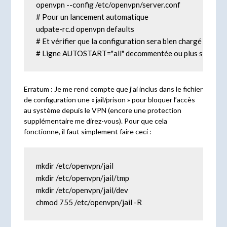
openvpn --config /etc/openvpn/server.conf

# Pour un lancement automatique 

udpate-rc.d openvpn defaults

# Et vérifier que la configuration sera bien chargé dans /
# Ligne AUTOSTART="all" decommentée ou plus strict, une 
Erratum : Je me rend compte que j’ai inclus dans le fichier
de configuration une « jail/prison » pour bloquer l’accès
au système depuis le VPN (encore une protection
supplémentaire me direz-vous). Pour que cela
fonctionne, il faut simplement faire ceci :
mkdir /etc/openvpn/jail

mkdir /etc/openvpn/jail/tmp

mkdir /etc/openvpn/jail/dev

chmod 755 /etc/openvpn/jail -R